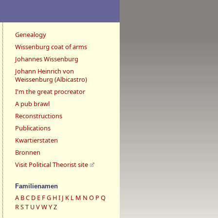
Genealogy
Wissenburg coat of arms
Johannes Wissenburg
Johann Heinrich von
Weissenburg (Albicastro)
I'm the great procreator
A pub brawl
Reconstructions
Publications
Kwartierstaten
Bronnen
Visit Political Theorist site
Familienamen
A
B
C
D
E
F
G
H
I
J
K
L
M
N
O
P
Q
R
S
T
U
V
W
Y
Z