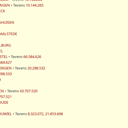
LINGEN
• Tevens
10.144.265
ECK
TSHUISEN
MAALSTEDE
TILBURG
EL
MSTEL
• Tevens
66.584.626
584.627
YLINGEN
• Tevens
20.288.532
288.533
N
LEN
• Tevens
43.707.520
707.521
COUDE
 RUWIEL
• Tevens
8.323.072
,
21.853.698