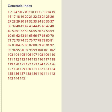
Generatie index
1
2
3
4
5
6
7
8
9
10
11
12
13
14
15
16
17
18
19
20
21
22
23
24
25
26
27
28
29
30
31
32
33
34
35
36
37
38
39
40
41
42
43
44
45
46
47
48
49
50
51
52
53
54
55
56
57
58
59
60
61
62
63
64
65
66
67
68
69
70
71
72
73
74
75
76
77
78
79
80
81
82
83
84
85
86
87
88
89
90
91
92
93
94
95
96
97
98
99
100
101
102
103
104
105
106
107
108
109
110
111
112
113
114
115
116
117
118
119
120
121
122
123
124
125
126
127
128
129
130
131
132
133
134
135
136
137
138
139
140
141
142
143
144
145