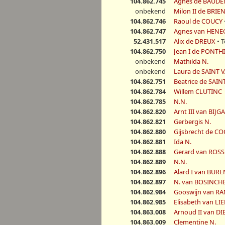
104.862.745
Agnes de BAUD
onbekend
Milon II de BRIE
104.862.746
Raoul de COUCY
104.862.747
Agnes van HE
52.431.517
Alix de DREUX
• 
104.862.750
Jean I de PONTH
onbekend
Mathilda N.
onbekend
Laura de SAINT 
104.862.751
Beatrice de SAIN
104.862.784
Willem CLUTINC
104.862.785
N.N.
104.862.820
Arnt III van BIJ
104.862.821
Gerbergis N.
104.862.880
Gijsbrecht de C
104.862.881
Ida N.
104.862.888
Gerard van ROS
104.862.889
N.N.
104.862.896
Alard I van BURE
104.862.897
N. van BOSINCH
104.862.984
Gooswijn van R
104.862.985
Elisabeth van L
104.863.008
Arnoud II van DI
104.863.009
Clementine N.