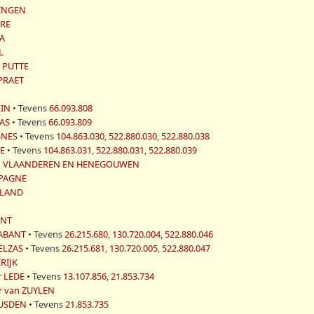
DINGEN
ERE
DA
L
e PUTTE
 PRAET
RIN
• Tevens
66.093.808
ZAS
• Tevens
66.093.809
ESNES
• Tevens
104.863.030
,
522.880.030
,
522.880.038
SE
• Tevens
104.863.031
,
522.880.031
,
522.880.039
van VLAANDEREN EN HENEGOUWEN
MPAGNE
LLAND
E
ANT
RABANT
• Tevens
26.215.680
,
130.720.004
,
522.880.046
 ELZAS
• Tevens
26.215.681
,
130.720.005
,
522.880.047
RIJK
r LEDE
• Tevens
13.107.856
,
21.853.734
r van ZUYLEN
HEUSDEN
• Tevens
21.853.735