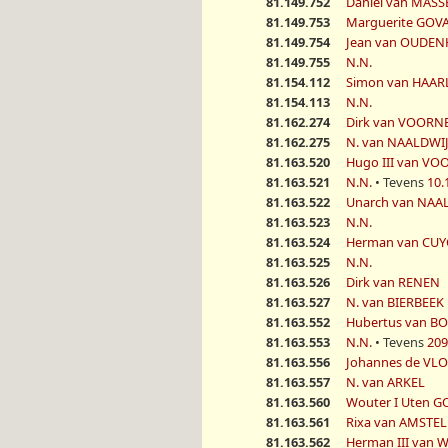
81.149.752
Daniel van MAS
81.149.753
Marguerite GOV
81.149.754
Jean van OUDE
81.149.755
N.N.
81.154.112
Simon van HAA
81.154.113
N.N.
81.162.274
Dirk van VOORN
81.162.275
N. van NAALDWI
81.163.520
Hugo III van V
81.163.521
N.N.
• Tevens
10.
81.163.522
Unarch van NAA
81.163.523
N.N.
81.163.524
Herman van CUY
81.163.525
N.N.
81.163.526
Dirk van RENEN
81.163.527
N. van BIERBEEK
81.163.552
Hubertus van 
81.163.553
N.N.
• Tevens
209
81.163.556
Johannes de VL
81.163.557
N. van ARKEL
81.163.560
Wouter I Uten 
81.163.561
Rixa van AMSTE
81.163.562
Herman III van