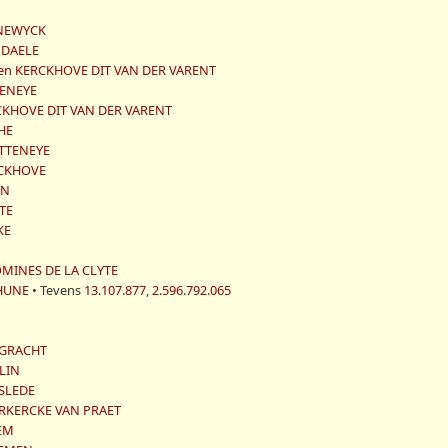
RNEWYCK
NDAELE
den KERCKHOVE DIT VAN DER VARENT
TENEYE
RCKHOVE DIT VAN DER VARENT
HE
ETTENEYE
RCKHOVE
AN
HTE
KE
COMINES DE LA CLYTE
THUNE
• Tevens
13.107.877
,
2.596.792.065
r GRACHT
ELIN
RSLEDE
RKERCKE VAN PRAET
EM