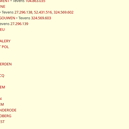
EMENT
• Tevens
104.863.035
NNE
• Tevens
27.296.138
,
52.431.516
,
324.569.602
NEGOUWEN
• Tevens
324.569.603
Tevens
27.296.139
IEU
VALERY
T POL
GAERDEN
OCQ
SEM
N
EM
ANDERODE
IEDBERG
EST