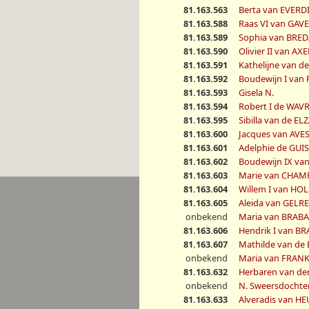
81.163.563
Berta van EVER
81.163.588
Raas VI van GAV
81.163.589
Sophia van BRE
81.163.590
Olivier II van AXE
81.163.591
Kathelijne van d
81.163.592
Boudewijn I van
81.163.593
Gisela N.
81.163.594
Robert I de WAV
81.163.595
Sibilla van de EL
81.163.600
Jacques van AV
81.163.601
Adelphie de GUI
81.163.602
Boudewijn IX 
81.163.603
Marie van CHA
81.163.604
Willem I van HO
81.163.605
Aleida van GELR
onbekend
Maria van BRAB
81.163.606
Hendrik I van B
81.163.607
Mathilde van de
onbekend
Maria van FRANK
81.163.632
Herbaren van de
onbekend
N. Sweersdochte
81.163.633
Alveradis van 