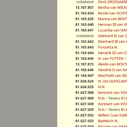
onbekend
Dirck DROSSAAR
13.107.857
Bertha van WIC
81.163.634
Ricold van OCHT
81.163.635
Marina van BEN
81.163.640
Herman III van 
81.163.641
Lucardia van NA
onbekend
Gebhard IV van
81.163.642
Eberhard III va
81.163.643
Ponzetta N.
81.163.644
Hendrik III van 
81.163.645
N. van PUTTEN
•
13.107.873
Aleidis van BOXT
81.163.646
Hendrik II van 
81.163.647
Mechteld van GE
81.626.624
N. Ute DUVELAN
81.626.625
N.N.
81.627.008
Kerstant van 
81.627.009
N.N.
• Tevens
81.
81.627.028
Kerstant van 
81.627.029
N.N.
• Tevens
81.
81.627.032
Willem I van E
81.627.033
Badeloch N.
81.627.034
Wouter van HA