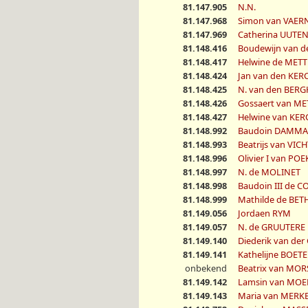
81.147.905
N.N.
81.147.968
Simon van VAE
81.147.969
Catherina UUTE
81.148.416
Boudewijn van 
81.148.417
Helwine de MET
81.148.424
Jan van den KE
81.148.425
N. van den BERG
81.148.426
Gossaert van M
81.148.427
Helwine van KE
81.148.992
Baudoin DAMM
81.148.993
Beatrijs van VIC
81.148.996
Olivier I van POE
81.148.997
N. de MOLINET
81.148.998
Baudoin III de 
81.148.999
Mathilde de BE
81.149.056
Jordaen RYM
81.149.057
N. de GRUUTERE
81.149.140
Diederik van de
81.149.141
Kathelijne BOET
onbekend
Beatrix van MO
81.149.142
Lamsin van MOE
81.149.143
Maria van MERK