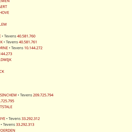
SEMEN
AERT
NHOVE
RLEM
E
• Tevens
40.581.760
JK
• Tevens
40.581.761
OORNE
• Tevens
10.144.272
144.273
LDWIJK
CK
BOSINCHEM
• Tevens
209.725.794
.725.795
OTSTALE
GOYE
• Tevens
33.292.312
L
• Tevens
33.292.313
 WOERDEN