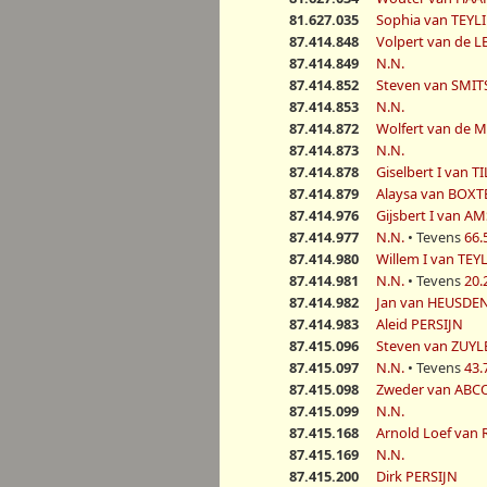
81.627.035
Sophia van TEY
87.414.848
Volpert van de L
87.414.849
N.N.
87.414.852
Steven van SMI
87.414.853
N.N.
87.414.872
Wolfert van de 
87.414.873
N.N.
87.414.878
Giselbert I van 
87.414.879
Alaysa van BOXT
87.414.976
Gijsbert I van A
87.414.977
N.N.
• Tevens
66.
87.414.980
Willem I van TE
87.414.981
N.N.
• Tevens
20.
87.414.982
Jan van HEUSDE
87.414.983
Aleid PERSIJN
87.415.096
Steven van ZUY
87.415.097
N.N.
• Tevens
43.
87.415.098
Zweder van AB
87.415.099
N.N.
87.415.168
Arnold Loef van
87.415.169
N.N.
87.415.200
Dirk PERSIJN