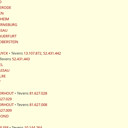
D
KERODE
EN
THEIM
VIRNEBURG
SSAU
 QUERFURT
n OBERSTEIN
CUYCK
• Tevens
13.107.872
,
52.431.442
 Tevens
52.431.443
EL
NASSAU
LRE
T
VOORHOUT
• Tevens
81.627.028
627.029
VOORHOUT
• Tevens
81.627.008
627.009
GMOND
ARLEM
• Tevens
10.144.264