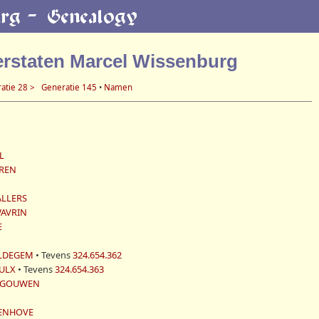
erstaten Marcel Wissenburg
atie 28 >
Generatie 145
•
Namen
L
EREN
WALLERS
WAVRIN
E
MALDEGEM
• Tevens
324.654.362
EULX
• Tevens
324.654.363
NEGOUWEN
TENHOVE