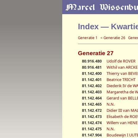
Index — Kwarti
Generatie 1
< Generatie 26
Gener
Generatie 27
80.916.480
Udolf de ROVER
80.916.481
Withil van ARCKE
81.142.400
Thierry van BEV
81.142.401
Beatrice TRICHT
81.142.402
Diederik IV de 
81.142.403
Margaretha de 
81.142.464
Gerard van BELL
81.142.465
N.N.
81.142.472
Didier III van 
81.142.473
Elisabeth de RO
81.142.474
Willem van HE
81.142.475
N.N.
81.147.904
Boudewijn I UU