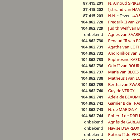
87.415.201
N. Arnoud SPIK
87.415.202
Ijsbrand van H
87.415.203
N.N.
• Tevens
40.
104.862.728
Frederik II van
104.862.729
Judith Welf van
onbekend
Agnes van SAA
104.862.730
Renaud III van
104.862.731
Agatha van LO
104.862.732
Andronikos van
104.862.733
Euphrosine KAS
104.862.736
Odo II van BOU
104.862.737
Maria van BLOIS
104.862.738
Matheus I van 
104.862.739
Bertha van ZWA
104.862.740
Guy de VERGY
104.862.741
Adela de BEAU
104.862.742
Garnier II de TR
104.862.743
N. de MARIGNY
104.862.744
Robert I de DRE
onbekend
Agnès de GARL
onbekend
Havise D’EVREUX
onbekend
Rotrou II du PE