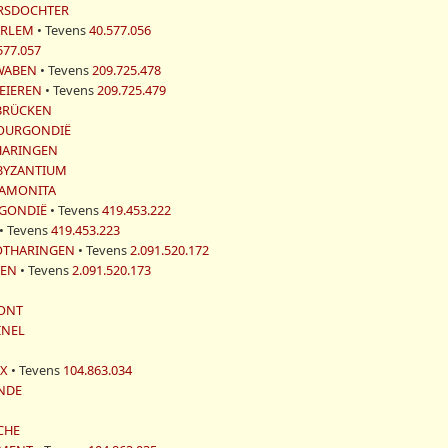
ERSDOCHTER
AARLEM
• Tevens
40.577.056
577.057
 ZWABEN
• Tevens
209.725.478
 BEIEREN
• Tevens
209.725.479
RBRÜCKEN
 BOURGONDIË
THARINGEN
 BYZANTIUM
TAMONITA
RGONDIË
• Tevens
419.453.222
• Tevens
419.453.223
LOTHARINGEN
• Tevens
2.091.520.172
BEN
• Tevens
2.091.520.173
MONT
AINEL
UX
• Tevens
104.863.034
ANDE
RCHE